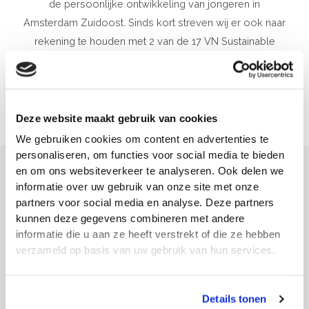
de persoonlijke ontwikkeling van jongeren in
Amsterdam Zuidoost. Sinds kort streven wij er ook naar
rekening te houden met 2 van de 17 VN Sustainable
Development Goals in onze werkwijze.
Meer over ons
Deze website maakt gebruik van cookies
We gebruiken cookies om content en advertenties te
personaliseren, om functies voor social media te bieden
EQUAL Merchandise
en om ons websiteverkeer te analyseren. Ook delen we
informatie over uw gebruik van onze site met onze
partners voor social media en analyse. Deze partners
De inkomsten van Equal Strategist komen onder
kunnen deze gegevens combineren met andere
andere voort uit de verkoop van EQUAL merchandise.
informatie die u aan ze heeft verstrekt of die ze hebben
verzameld op basis van uw gebruik van hun services.
De netto-opbrengsten worden gebruikt om de
levensmiddelenpakketten te bekostigen en te
verschepen richting Suriname.
Details tonen